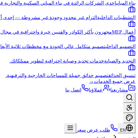
بناء المباني
إحدى الشركات الرائدة في بناء المباني السكنية والتجارية في
التشطيبات الداخلية
التزام غير محدود وجودة غير مشروطة — إحدى أك
أعمال MEP
مجهزون بأكثر الكوادر والفنيين خبرة واحترافية في مجال ا
التصميم الداخلي
تصميم متكامل عالي الجودة مع مخططات ثلاثية الأبعا
التجديد والصيانة
خدمات تجديد وصيانة احترافية لتطوير ممتلكاتك.
تنسيق الحدائق
تصميم حدائق جميلة للمساحات الخارجية والترفيهية.
عرض جميع الخدمات
→
مشاريعنا
عملاؤنا
اتصل بنا
طلب عرض سعر
EN